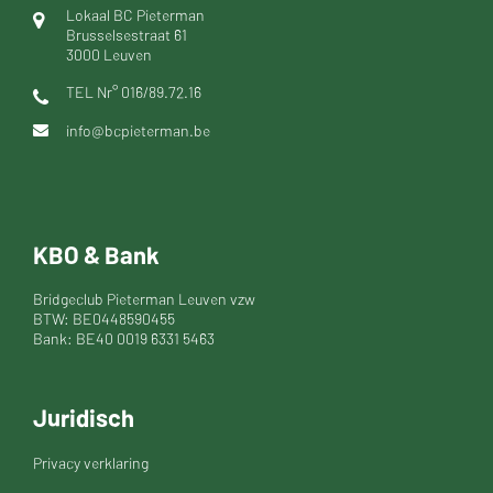
Lokaal BC Pieterman
Brusselsestraat 61
3000 Leuven
TEL Nr° 016/89.72.16
info@bcpieterman.be
KBO & Bank
Bridgeclub Pieterman Leuven vzw
BTW: BE0448590455
Bank: BE40 0019 6331 5463
Juridisch
Privacy verklaring